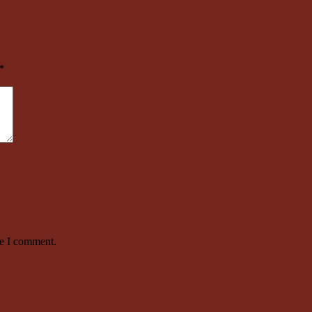
*
me I comment.