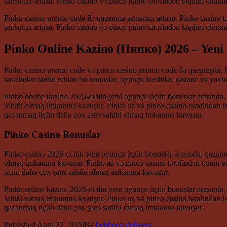
şansınızı artırın. Pinko casino və pinco game tərəfindən təqdim olun
Pinko casino promo code ilə qazanma şansınızı artırın. Pinko casino
şansınızı artırın. Pinko casino və pinco game tərəfindən təqdim olun
Pinko Online Kazino (Пинко) 2026 – Yen
Pinko casino promo code və pinco casino promo code ilə qarşınışda, Pi
tərəfindən təmin edilən bu bonuslar, oyunçu kreditlər, qazanc və y
Pinko online kazino 2026-ci ilin yeni oyunçu üçün bonuslar arasında
sahibi olmaq imkanına kavuşur. Pinko az və pinco casino tərəfindən 
qazanmaq üçün daha çox şans sahibi olmaq imkanına kavuşur.
Pinko Casino Bonuslar
Pinko casino 2026-ci ilin yeni oyunçu üçün bonuslar arasında, qazan
olmaq imkanına kavuşur. Pinko az və pinco casino tərəfindən təmin 
üçün daha çox şans sahibi olmaq imkanına kavuşur.
Pinko online kazino 2026-ci ilin yeni oyunçu üçün bonuslar arasında
sahibi olmaq imkanına kavuşur. Pinko az və pinco casino tərəfindən 
qazanmaq üçün daha çox şans sahibi olmaq imkanına kavuşur.
Published
April 22, 2026
By
bokboon delivery