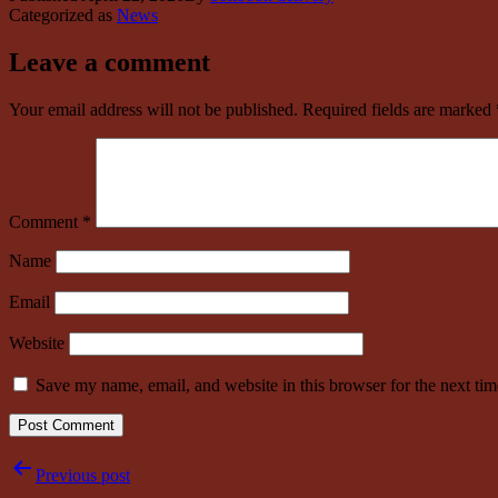
Categorized as
News
Leave a comment
Your email address will not be published.
Required fields are marked
Comment
*
Name
Email
Website
Save my name, email, and website in this browser for the next ti
Post
Previous post