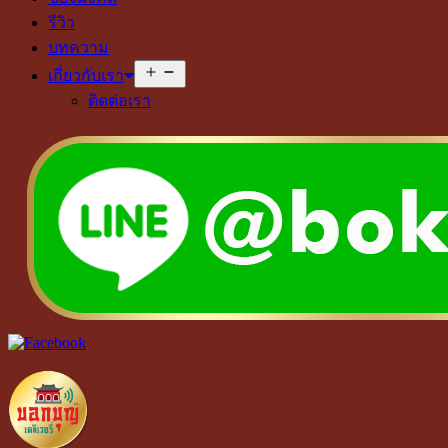
รีวิว
บทความ
Open
เกี่ยวกับเรา
menu
ติดต่อเรา