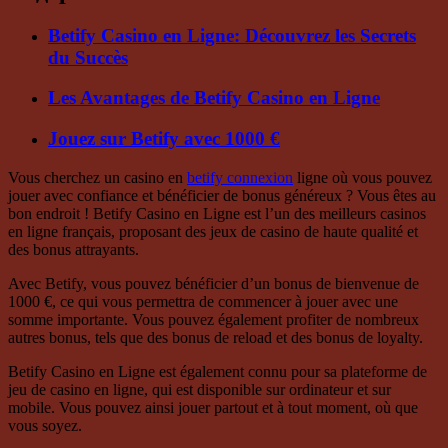
Betify Casino en Ligne: Découvrez les Secrets
du Succès
Les Avantages de Betify Casino en Ligne
Jouez sur Betify avec 1000 €
Vous cherchez un casino en
betify connexion
ligne où vous pouvez
jouer avec confiance et bénéficier de bonus généreux ? Vous êtes au
bon endroit ! Betify Casino en Ligne est l’un des meilleurs casinos
en ligne français, proposant des jeux de casino de haute qualité et
des bonus attrayants.
Avec Betify, vous pouvez bénéficier d’un bonus de bienvenue de
1000 €, ce qui vous permettra de commencer à jouer avec une
somme importante. Vous pouvez également profiter de nombreux
autres bonus, tels que des bonus de reload et des bonus de loyalty.
Betify Casino en Ligne est également connu pour sa plateforme de
jeu de casino en ligne, qui est disponible sur ordinateur et sur
mobile. Vous pouvez ainsi jouer partout et à tout moment, où que
vous soyez.