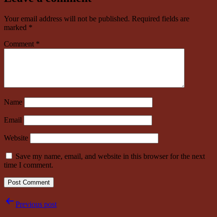
Your email address will not be published.
Required fields are
marked
*
Comment
*
Name
Email
Website
Save my name, email, and website in this browser for the next
time I comment.
Post
Previous post
navigation