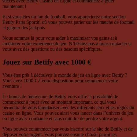
succès avec Betify Casino en Ligne et commencez à jouer
maintenant !
Et si vous êtes un fan de football, vous apprécierez notre section
Betify Paris Sportif, où vous pouvez parier sur les matchs de football
et gagner des jackpots.
Nous sommes là pour vous aider à maximiser vos gains et à
améliorer votre expérience de jeu. N’hésitez pas à nous contacter si
vous avez des questions ou des besoins spécifiques.
Jouez sur Betify avec 1000 €
Vous êtes prêt à découvrir le monde de jeu en ligne avec Betify ?
Vous avez 1000 € à votre disposition pour commencer votre
aventure !
Le bonus de bienvenue de Betify vous offre la possibilité de
commencer à jouer avec un montant important, ce qui vous
permettra de vous familiariser avec les différents jeux et les règles du
casino en ligne. Vous pouvez ainsi vous lancer dans l’univers du jeu
en ligne avec confiance et sans craindre de perdre votre argent.
Vous pouvez commencer par vous inscrire sur le site de Betify et de
déposer votre argent. Vous pouvez ensuite choisir parmi les