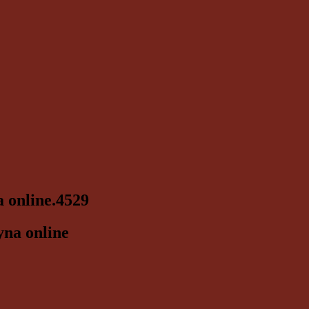
a online.4529
yna online