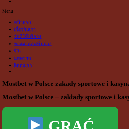
Menu
หน้าแรก
เกี่ยวกับเรา
วัดที่ให้บริการ
ของมงคลเสริมดวง
รีวิว
บทความ
ติดต่อเรา
Mostbet w Polsce zakady sportowe i kasyn
Mostbet w Polsce – zakłady sportowe i kas
GRAĆ