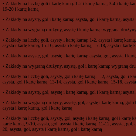
• Zakłady na liczbę goli i kartę karną: 1-2 i kartę karną, 3-4 i kartę ka
19-20 i kartę karną
• Zakłady na asystę, gol i kartę karną: asysta, gol i kartę karną, asysta 
• Zakłady na wygraną drużyny, asystę i kartę karną: wygraną drużyny A
• Zakłady na liczbę goli, asysty i kartę karną: 1-2, asysta i kartę karną,
asysta i kartę karną, 15-16, asysta i kartę karną, 17-18, asysta i kartę 
• Zakłady na asystę, gol, asystę i kartę karną: asysta, gol, asysta i kart
• Zakłady na wygraną drużyny, asystę, gol i kartę karną: wygraną druży
• Zakłady na liczbę goli, asysty, gol i kartę karną: 1-2, asysta, gol i kar
asysta, gol i kartę karną, 13-14, asysta, gol i kartę karną, 15-16, asysta
• Zakłady na asystę, gol, asystę i kartę karną, gol i kartę karną: asysta,
• Zakłady na wygraną drużyny, asystę, gol, asystę i kartę karną, gol i 
asysta i kartę karną, gol i kartę karną
• Zakłady na liczbę goli, asysty, gol, asystę i kartę karną, gol i kartę ka
kartę karną, 9-10, asysta, gol, asysta i kartę karną, 11-12, asysta, gol, 
20, asysta, gol, asysta i kartę karną, gol i kartę karną