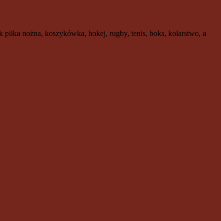
piłka nożna, koszykówka, hokej, rugby, tenis, boks, kolarstwo, a