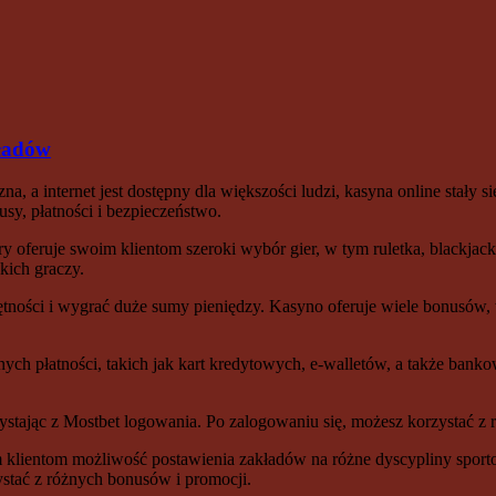
kładów
na, a internet jest dostępny dla większości ludzi, kasyna online stały 
sy, płatności i bezpieczeństwo.
ry oferuje swoim klientom szeroki wybór gier, w tym ruletka, blackjac
kich graczy.
tności i wygrać duże sumy pieniędzy. Kasyno oferuje wiele bonusów, w
ych płatności, takich jak kart kredytowych, e-walletów, a także banko
zystając z Mostbet logowania. Po zalogowaniu się, możesz korzystać z r
m klientom możliwość postawienia zakładów na różne dyscypliny sporto
ystać z różnych bonusów i promocji.