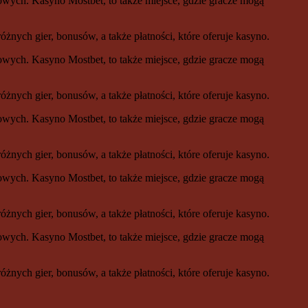
towych. Kasyno Mostbet, to także miejsce, gdzie gracze mogą
żnych gier, bonusów, a także płatności, które oferuje kasyno.
towych. Kasyno Mostbet, to także miejsce, gdzie gracze mogą
żnych gier, bonusów, a także płatności, które oferuje kasyno.
towych. Kasyno Mostbet, to także miejsce, gdzie gracze mogą
żnych gier, bonusów, a także płatności, które oferuje kasyno.
towych. Kasyno Mostbet, to także miejsce, gdzie gracze mogą
żnych gier, bonusów, a także płatności, które oferuje kasyno.
towych. Kasyno Mostbet, to także miejsce, gdzie gracze mogą
żnych gier, bonusów, a także płatności, które oferuje kasyno.