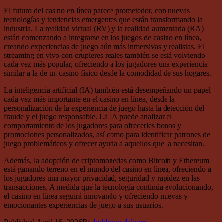
El futuro del casino en línea parece prometedor, con nuevas
tecnologías y tendencias emergentes que están transformando la
industria. La realidad virtual (RV) y la realidad aumentada (RA)
están comenzando a integrarse en los juegos de casino en línea,
creando experiencias de juego aún más inmersivas y realistas. El
streaming en vivo con crupieres reales también se está volviendo
cada vez más popular, ofreciendo a los jugadores una experiencia
similar a la de un casino físico desde la comodidad de sus hogares.
La inteligencia artificial (IA) también está desempeñando un papel
cada vez más importante en el casino en línea, desde la
personalización de la experiencia de juego hasta la detección del
fraude y el juego responsable. La IA puede analizar el
comportamiento de los jugadores para ofrecerles bonos y
promociones personalizados, así como para identificar patrones de
juego problemáticos y ofrecer ayuda a aquellos que la necesitan.
Además, la adopción de criptomonedas como Bitcoin y Ethereum
está ganando terreno en el mundo del casino en línea, ofreciendo a
los jugadores una mayor privacidad, seguridad y rapidez en las
transacciones. A medida que la tecnología continúa evolucionando,
el casino en línea seguirá innovando y ofreciendo nuevas y
emocionantes experiencias de juego a sus usuarios.
Published
April 16, 2026
By
bokboon delivery