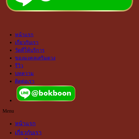
หน้าแรก
เกี่ยวกับเรา
วัดที่ให้บริการ
ของมงคลเสริมดวง
รีวิว
บทความ
ติดต่อเรา
Menu
หน้าแรก
เกี่ยวกับเรา