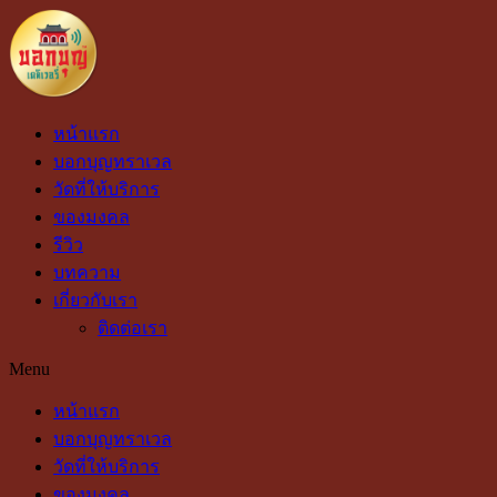
หน้าแรก
บอกบุญทราเวล
วัดที่ให้บริการ
ของมงคล
รีวิว
บทความ
เกี่ยวกับเรา
ติดต่อเรา
Menu
หน้าแรก
บอกบุญทราเวล
วัดที่ให้บริการ
ของมงคล