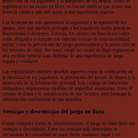
protección de los jugadores y la integridad de los juegos. Antes de
registrarse en un casino en línea, es crucial verificar que posea una
licencia válida y que esté sujeto a una supervisión regular.
Las licencias no solo garantizan la seguridad y la equidad de los
juegos, sino que también protegen a los jugadores contra prácticas
fraudulentas o desleales. Además, los casinos en línea licenciados
están obligados a cumplir con estrictas normas de responsabilidad
social, como la prevención del juego problemático y la protección de
los menores de edad. Por tanto, elegir un casino en línea regulado es
una medida esencial para disfrutar de una experiencia de juego
segura y confiable.
Las regulaciones también abordan aspectos como la verificación de
la identidad de los jugadores, la prevención del lavado de dinero y la
protección de la información personal. Los casinos en línea están
obligados a implementar medidas de seguridad avanzadas, como el
cifrado de datos y la autenticación de dos factores, para proteger la
información confidencial de sus usuarios.
Ventajas y desventajas del juego en línea
Como cualquier forma de entretenimiento, el juego en línea tiene sus
ventajas y desventajas. Entre las ventajas más destacadas se
encuentran la comodidad de jugar desde cualquier lugar y en