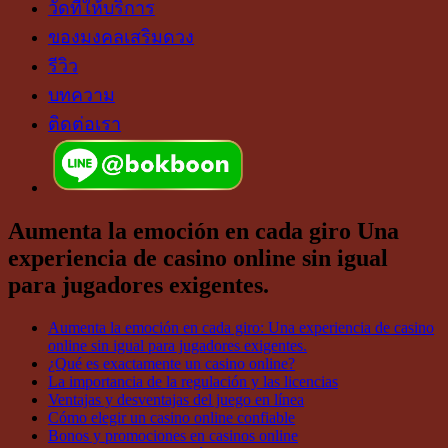
วัดที่ให้บริการ
ของมงคลเสริมดวง
รีวิว
บทความ
ติดต่อเรา
Aumenta la emoción en cada giro Una
experiencia de casino online sin igual
para jugadores exigentes.
Aumenta la emoción en cada giro: Una experiencia de casino
online sin igual para jugadores exigentes.
¿Qué es exactamente un casino online?
La importancia de la regulación y las licencias
Ventajas y desventajas del juego en línea
Cómo elegir un casino online confiable
Bonos y promociones en casinos online