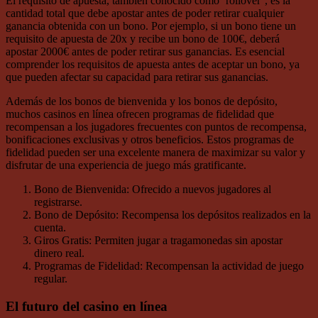
El requisito de apuesta, también conocido como ‘rollover’, es la
cantidad total que debe apostar antes de poder retirar cualquier
ganancia obtenida con un bono. Por ejemplo, si un bono tiene un
requisito de apuesta de 20x y recibe un bono de 100€, deberá
apostar 2000€ antes de poder retirar sus ganancias. Es esencial
comprender los requisitos de apuesta antes de aceptar un bono, ya
que pueden afectar su capacidad para retirar sus ganancias.
Además de los bonos de bienvenida y los bonos de depósito,
muchos casinos en línea ofrecen programas de fidelidad que
recompensan a los jugadores frecuentes con puntos de recompensa,
bonificaciones exclusivas y otros beneficios. Estos programas de
fidelidad pueden ser una excelente manera de maximizar su valor y
disfrutar de una experiencia de juego más gratificante.
Bono de Bienvenida: Ofrecido a nuevos jugadores al
registrarse.
Bono de Depósito: Recompensa los depósitos realizados en la
cuenta.
Giros Gratis: Permiten jugar a tragamonedas sin apostar
dinero real.
Programas de Fidelidad: Recompensan la actividad de juego
regular.
El futuro del casino en línea