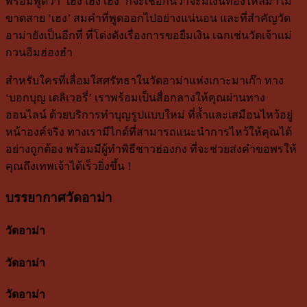
พร้อมพูดว่า ‘เฮง เฮง เฮง’ ก็จะเชื่อกันว่าจะมีเงินทองไหลมาไม่
ขาดสาย ‘เฮง’ สมคำที่พูดออกไปอย่างแน่นอน และที่สำคัญวัด
อาม่ายังเป็นอีกที่ ที่โด่งดังเรื่องการขอยืมเงิน เฉกเช่นวัดเจ้าแม่
กวนอิมฮ่องฮำ
สำหรับใครที่เลื่อมใสศรัทธาในวัดอาม่าแห่งเกาะมาเก๊า ทาง
‘บอกบุญ เดลิเวอรี่’ เราพร้อมเป็นสื่อกลางให้คุณผ่านทาง
ออนไลน์ ด้วยบริการทำบุญรูปแบบใหม่ ที่ล้ำและเสมือนไหว้อยู่
หน้าองค์จริง
ทางเรามีไกด์ที่สามารถแนะนำการไหว้ให้คุณได้
อย่างถูกต้อง พร้อมมีผู้ทำพิธีชาวฮ่องกง ที่จะช่วยส่งคำขอพรให้
คุณถึงเทพเจ้าได้เร็วยิ่งขึ้น !
บรรยากาศวัดอาม่า
วัดอาม่า
วัดอาม่า
วัดอาม่า