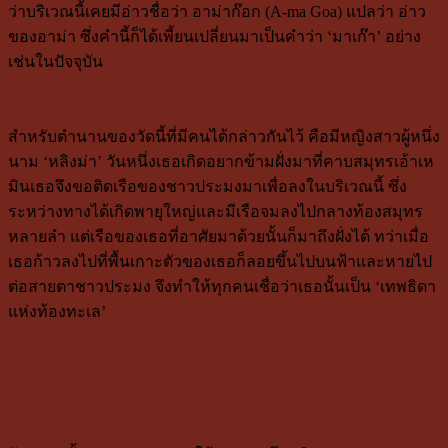
ว่าบริเวณนี้เคยมีอ่าวชื่อว่า อาม่าก๊อก (A-ma Goa) แปลว่า อ่าว
ของอาม่า ซึ่งคำนี้ก็ได้เพี้ยนเปลี่ยนมาเป็นคำว่า ‘มาเก๊า’ อย่าง
เช่นในปัจจุบัน
สำหรับตำนานของวัดนี้ที่มีคนได้กล่าวกันไว้ คือมีหญิงสาวผู้หนึ่ง
นาม ‘หลิงม่า’ วันหนึ่งเธอเกิดอยากข้ามฝั่งมาที่คาบสมุทรเอ้าเห
มินเธอจึงขอติดเรือของชาวประมงมาเพื่อลงในบริเวณนี้ ซึ่ง
ระหว่างทางได้เกิดพายุใหญ่และมีเรือจมลงไปกลางท้องสมุทร
หลายลำ แต่เรือของเธอที่อาศัยมาด้วยนั้นก็มาถึงฝั่งได้ ทว่าเมื่อ
เธอก้าวลงไปที่พื้นเกาะตัวของเธอก็ลอยขึ้นไปบนฟ้าและหายไป
ต่อสายตาชาวประมง จึงทำให้ทุกคนเชื่อว่าเธอนั้นเป็น ‘เทพธิดา
แห่งท้องทะเล’